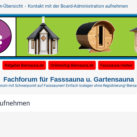
n-Übersicht
Kontakt mit der Board-Administration aufnehmen
(Opens a new tab)
(Opens a new tab)
(O
Ratgeber Biersauna.de
Onlineshop Biersauna.de
Fasssauna mieten
Fachforum für Fasssauna u. Gartensauna
rum mit Schwerpunkt auf Fasssaunen! Einfach loslegen ohne Registrierung! Biersaun
 aufnehmen