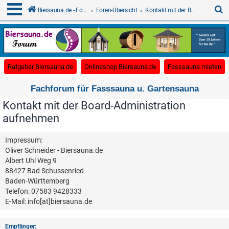
S
Biersauna.de - Forum für Gartensauna
Foren-Übersicht
Kontakt mit der Board-Administration aufnehmen
u
c
(Opens a new tab)
(Opens a new tab)
(O
Ratgeber Biersauna.de
Onlineshop Biersauna.de
Fasssauna mieten
h
e
Fachforum für Fasssauna u. Gartensauna
Kontakt mit der Board-Administration
aufnehmen
Impressum:
Oliver Schneider - Biersauna.de
Albert Uhl Weg 9
88427 Bad Schussenried
Baden-Württemberg
Telefon: 07583 9428333
E-Mail: info[at]biersauna.de
Empfänger: