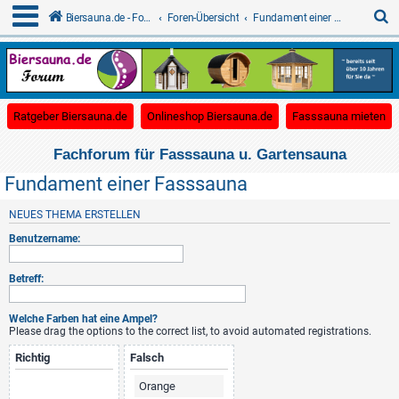
S
Biersauna.de - Forum für Gartensauna
Foren-Übersicht
Fundament einer Fasssauna
u
c
(Opens a new tab)
(Opens a new tab)
(O
Ratgeber Biersauna.de
Onlineshop Biersauna.de
Fasssauna mieten
h
e
Fachforum für Fasssauna u. Gartensauna
Fundament einer Fasssauna
NEUES THEMA ERSTELLEN
Benutzername:
Betreff:
Welche Farben hat eine Ampel?
Please drag the options to the correct list, to avoid automated registrations.
Richtig
Falsch
Orange