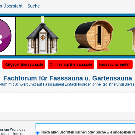
n-Übersicht
Suche
(Opens a new tab)
(Opens a new tab)
(O
Ratgeber Biersauna.de
Onlineshop Biersauna.de
Fasssauna mieten
Fachforum für Fasssauna u. Gartensauna
rum mit Schwerpunkt auf Fasssaunen! Einfach loslegen ohne Registrierung! Biersaun
or ein Wort, das
Nach allen Begriffen suchen oder Suche wie angegeben 
t durch
|
innerhalb