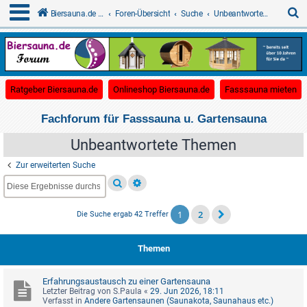
S
Biersauna.de - Forum für Gartensauna
Foren-Übersicht
Suche
Unbeantwortete Themen
u
c
(Opens a new tab)
(Opens a new tab)
(O
Ratgeber Biersauna.de
Onlineshop Biersauna.de
Fasssauna mieten
h
e
Fachforum für Fasssauna u. Gartensauna
Unbeantwortete Themen
Zur erweiterten Suche
1
2
Die Suche ergab 42 Treffer
Themen
Erfahrungsaustausch zu einer Gartensauna
Letzter Beitrag von
S.Paula
«
29. Jun 2026, 18:11
Verfasst in
Andere Gartensaunen (Saunakota, Saunahaus etc.)