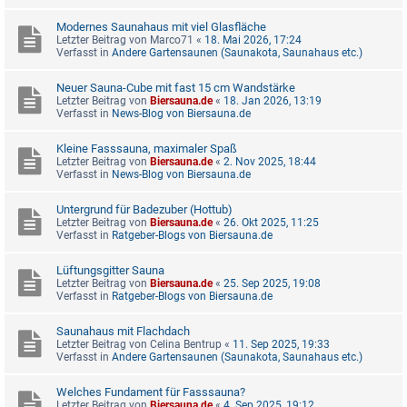
Modernes Saunahaus mit viel Glasfläche
Letzter Beitrag von
Marco71
«
18. Mai 2026, 17:24
Verfasst in
Andere Gartensaunen (Saunakota, Saunahaus etc.)
Neuer Sauna-Cube mit fast 15 cm Wandstärke
Letzter Beitrag von
Biersauna.de
«
18. Jan 2026, 13:19
Verfasst in
News-Blog von Biersauna.de
Kleine Fasssauna, maximaler Spaß
Letzter Beitrag von
Biersauna.de
«
2. Nov 2025, 18:44
Verfasst in
News-Blog von Biersauna.de
Untergrund für Badezuber (Hottub)
Letzter Beitrag von
Biersauna.de
«
26. Okt 2025, 11:25
Verfasst in
Ratgeber-Blogs von Biersauna.de
Lüftungsgitter Sauna
Letzter Beitrag von
Biersauna.de
«
25. Sep 2025, 19:08
Verfasst in
Ratgeber-Blogs von Biersauna.de
Saunahaus mit Flachdach
Letzter Beitrag von
Celina Bentrup
«
11. Sep 2025, 19:33
Verfasst in
Andere Gartensaunen (Saunakota, Saunahaus etc.)
Welches Fundament für Fasssauna?
Letzter Beitrag von
Biersauna.de
«
4. Sep 2025, 19:12