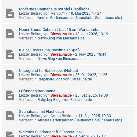
Modernes Saunahaus mit viel Glasfläche
Letzter Beitrag von
Marco71
«
18. Mai 2026, 17:24
Verfasst in
Andere Gartensaunen (Saunakota, Saunahaus etc.)
Neuer Sauna-Cube mit fast 15 cm Wandstärke
Letzter Beitrag von
Biersauna.de
«
18. Jan 2026, 13:19
Verfasst in
News-Blog von Biersauna.de
Kleine Fasssauna, maximaler Spaß
Letzter Beitrag von
Biersauna.de
«
2. Nov 2025, 18:44
Verfasst in
News-Blog von Biersauna.de
Untergrund für Badezuber (Hottub)
Letzter Beitrag von
Biersauna.de
«
26. Okt 2025, 11:25
Verfasst in
Ratgeber-Blogs von Biersauna.de
Lüftungsgitter Sauna
Letzter Beitrag von
Biersauna.de
«
25. Sep 2025, 19:08
Verfasst in
Ratgeber-Blogs von Biersauna.de
Saunahaus mit Flachdach
Letzter Beitrag von
Celina Bentrup
«
11. Sep 2025, 19:33
Verfasst in
Andere Gartensaunen (Saunakota, Saunahaus etc.)
Welches Fundament für Fasssauna?
Letzter Beitrag von
Biersauna.de
«
4. Sep 2025, 19:12