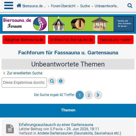
S
Biersauna.de - Forum für Gartensauna
Foren-Übersicht
Suche
Unbeantwortete Themen
u
c
(Opens a new tab)
(Opens a new tab)
(O
Ratgeber Biersauna.de
Onlineshop Biersauna.de
Fasssauna mieten
h
e
Fachforum für Fasssauna u. Gartensauna
Unbeantwortete Themen
Zur erweiterten Suche
1
2
Die Suche ergab 42 Treffer
Themen
Erfahrungsaustausch zu einer Gartensauna
Letzter Beitrag von
S.Paula
«
29. Jun 2026, 18:11
Verfasst in
Andere Gartensaunen (Saunakota, Saunahaus etc.)