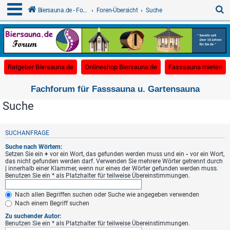
S
Biersauna.de - Forum für Gartensauna
Foren-Übersicht
Suche
u
c
(Opens a new tab)
(Opens a new tab)
(O
Ratgeber Biersauna.de
Onlineshop Biersauna.de
Fasssauna mieten
h
e
Fachforum für Fasssauna u. Gartensauna
Suche
SUCHANFRAGE
Suche nach Wörtern:
Setzen Sie ein
+
vor ein Wort, das gefunden werden muss und ein
-
vor ein Wort,
das nicht gefunden werden darf. Verwenden Sie mehrere Wörter getrennt durch
|
innerhalb einer Klammer, wenn nur eines der Wörter gefunden werden muss.
Benutzen Sie ein * als Platzhalter für teilweise Übereinstimmungen.
Nach allen Begriffen suchen oder Suche wie angegeben verwenden
Nach einem Begriff suchen
Zu suchender Autor:
Benutzen Sie ein * als Platzhalter für teilweise Übereinstimmungen.