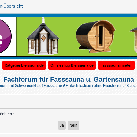
n-Übersicht
(Opens a new tab)
(Opens a new tab)
(O
Ratgeber Biersauna.de
Onlineshop Biersauna.de
Fasssauna mieten
Fachforum für Fasssauna u. Gartensauna
rum mit Schwerpunkt auf Fasssaunen! Einfach loslegen ohne Registrierung! Biersaun
möchten?