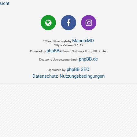
sicht
MannixMD
*
CleanSilver style by
*
Style Version 1.1.17
phpBB
Powered by
® Forum Software © phpBB Limited
phpBB.de
Deutsche Übersetzung durch
phpBB SEO
Optimized by:
Datenschutz
Nutzungsbedingungen
|