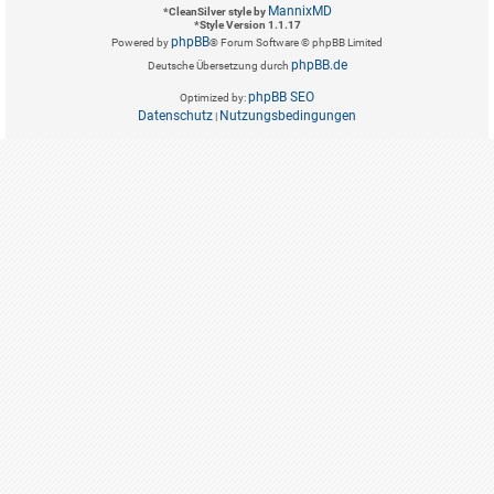
MannixMD
*
CleanSilver style by
*
Style Version 1.1.17
phpBB
Powered by
® Forum Software © phpBB Limited
phpBB.de
Deutsche Übersetzung durch
phpBB SEO
Optimized by:
Datenschutz
Nutzungsbedingungen
|