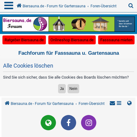
S
Biersauna.de - Forum für Gartensauna
Foren-Übersicht
u
c
(Opens a new tab)
(Opens a new tab)
(O
Ratgeber Biersauna.de
Onlineshop Biersauna.de
Fasssauna mieten
h
e
Fachforum für Fasssauna u. Gartensauna
Alle Cookies löschen
Sind Sie sich sicher, dass Sie alle Cookies des Boards löschen möchten?
Biersauna.de - Forum für Gartensauna
Foren-Übersicht