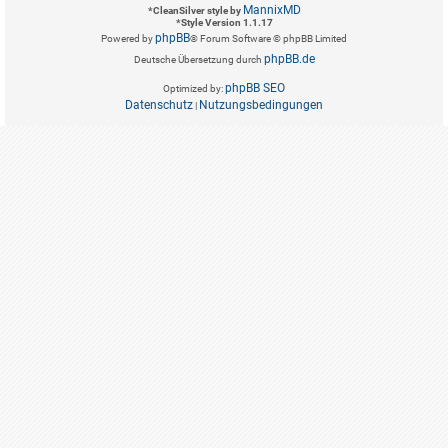
MannixMD
*
CleanSilver style by
*
Style Version 1.1.17
phpBB
Powered by
® Forum Software © phpBB Limited
phpBB.de
Deutsche Übersetzung durch
phpBB SEO
Optimized by:
Datenschutz
Nutzungsbedingungen
|