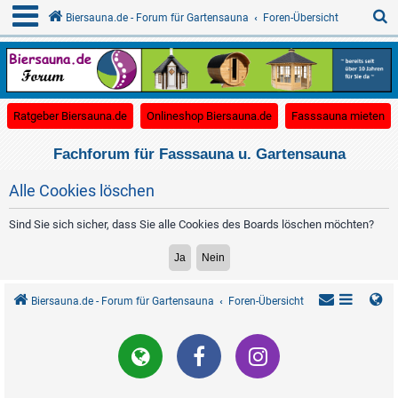
S
Biersauna.de - Forum für Gartensauna
Foren-Übersicht
u
c
(Opens a new tab)
(Opens a new tab)
(O
Ratgeber Biersauna.de
Onlineshop Biersauna.de
Fasssauna mieten
h
e
Fachforum für Fasssauna u. Gartensauna
Alle Cookies löschen
Sind Sie sich sicher, dass Sie alle Cookies des Boards löschen möchten?
Biersauna.de - Forum für Gartensauna
Foren-Übersicht