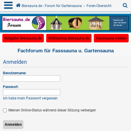
S
Biersauna.de - Forum für Gartensauna
Foren-Übersicht
u
c
(Opens a new tab)
(Opens a new tab)
(O
Ratgeber Biersauna.de
Onlineshop Biersauna.de
Fasssauna mieten
h
e
Fachforum für Fasssauna u. Gartensauna
Anmelden
Benutzername:
Passwort:
Ich habe mein Passwort vergessen
Meinen Online-Status während dieser Sitzung verbergen