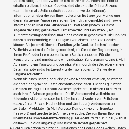
Dateien ablegt und die zwischen den einzelnen Aufrufen des Boards
erhalten bleiben. In diesen Cookies sind die aktuelle ID Ihrer Sitzung
(damit Ihnen alle Seitenaufrufe zugeordnet werden können),
Informationen über die von Ihnen gelesenen Beiträge (zur Markierung
dieser als gelesen/ungelesen; sofern Sie nicht angemeldet sind) sowie
Informationen über Ihre Teilnahme an Umfragen (sofern Sie nicht
angemeldet sind) gespeichert. Ferner werden Ihre Benutzer-ID, ein
Authentifizierungsschlüssel und eine Session-ID gespeichert. Die Cookies
haben standardmäßig eine Gültigkeit von einem Jahr. Alle Cookies
können Sie jederzeit über die Funktion „Alle Cookies löschen“ löschen.
Weiterhin werden die Daten gespeichert, die Sie bei der Registrierung, in
Ihrem Profil oder Ihrem persönlichem Bereich angeben. Für die
Registrierung sind mindestens ein eindeutiger Benutzername, eine E-Mail-
Adresse und ein Passwort notwendig. Wenn durch den Betreiber weitere
Daten als notwendig festgelegt wurden, so ist dies für Sie vor deren
Eingabe ersichtlich.
Wenn Sie einen Beitrag oder eine private Nachricht erstellen, so werden
die dort eingegebenen Daten ebenfalls gespeichert. Gleiches gilt, wenn
Sie einen Beitrag als Entwurf zwischenspeichern. In diesen Fällen wird
auch Ihre IP-Adresse gespeichert. Die IP-Adresse wird weiterhin bei
folgenden Aktionen gespeichert: Löschen und Ändern von Beiträgen
(dazu zählen Private Nachrichten und Umfragen), Änderungen an
zentralen Profildaten (E-Mail-Adresse, Kontoaktivierung, Benutzer-
Passwort) und gescheiterte Anmeldeversuche. Die von Ihrem Browser
übermittelte Browser-Kennzeichnung (User Agent) wird nur in der „Wer ist
online?“-Funktion angezeigt und nicht dauerhaft gespeichert.
Schließlich erfordern einzelne Funktionen des Boards, dass weitere Daten