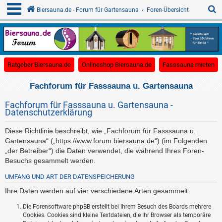
S
Biersauna.de - Forum für Gartensauna
Foren-Übersicht
u
c
(Opens a new tab)
(Opens a new tab)
(O
Ratgeber Biersauna.de
Onlineshop Biersauna.de
Fasssauna mieten
h
e
Fachforum für Fasssauna u. Gartensauna
Fachforum für Fasssauna u. Gartensauna -
Datenschutzerklärung
Diese Richtlinie beschreibt, wie „Fachforum für Fasssauna u.
Gartensauna“ („https://www.forum.biersauna.de“) (im Folgenden
„der Betreiber“) die Daten verwendet, die während Ihres Foren-
Besuchs gesammelt werden.
UMFANG UND ART DER DATENSPEICHERUNG
Ihre Daten werden auf vier verschiedene Arten gesammelt:
Die Forensoftware phpBB erstellt bei Ihrem Besuch des Boards mehrere
Cookies. Cookies sind kleine Textdateien, die Ihr Browser als temporäre