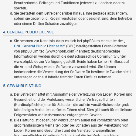
Benutzerkonto, Beiträge und Funktionen jederzeit zu löschen oder zu
sperren.
Sie gestatten dem Betreiber darüber hinaus, Ihre Beiträge abzuändern,
sofern sie gegen o. g. Regeln verstoßen oder geeignet sind, dem Betreiber
oder einem Dritten Schaden zuzufügen.
4. GENERAL PUBLIC LICENSE
Sie nehmen zur Kenntnis, dass es sich bei phpBB um eine unter der „
GNU General Public License v2
“ (GPL) bereitgestellten Foren-Software
von phpBB Limited (www.phpbb.com) handelt; deutschsprachige
Informationen werden durch die deutschsprachige Community unter
www.phpbb.de zur Verfügung gestellt. Beide haben keinen Einfluss auf
die Art und Weise, wie die Software verwendet wird. Sie können
insbesondere die Verwendung der Software für bestimmte Zwecke nicht
untersagen oder auf Inhalte fremder Foren Einfluss nehmen.
5. GEWÄHRLEISTUNG
Der Betreiber haftet mit Ausnahme der Verletzung von Leben, Körper und
Gesundheit und der Verletzung wesentlicher Vertragspflichten
(Kardinalpflichten) nur für Schäden, die auf ein vorsätzliches oder grob
fahrlässiges Verhalten zurückzuführen sind. Dies gilt auch für mittelbare
Folgeschäden wie insbesondere entgangenen Gewinn.
Die Haftung ist gegenüber Verbrauchern außer bei vorsätzlichem oder
grob fahrlässigem Verhalten oder bei Schäden aus der Verletzung von
Leben, Körper und Gesundheit und der Verletzung wesentlicher
Vertragspflichten (Kardinalpflichten) auf die bei Vertragsschluss