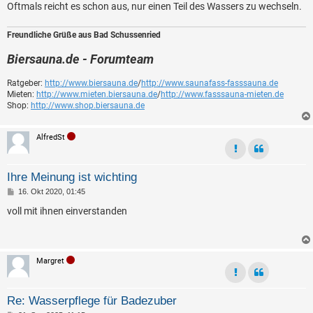
Oftmals reicht es schon aus, nur einen Teil des Wassers zu wechseln.
Freundliche Grüße aus Bad Schussenried
Biersauna.de - Forumteam
Ratgeber:
http://www.biersauna.de
/
http://www.saunafass-fasssauna.de
Mieten:
http://www.mieten.biersauna.de
/
http://www.fasssauna-mieten.de
Shop:
http://www.shop.biersauna.de
AlfredSt
Ihre Meinung ist wichting
B
16. Okt 2020, 01:45
e
i
voll mit ihnen einverstanden
t
r
a
g
Margret
Re: Wasserpflege für Badezuber