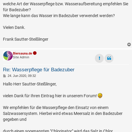
a
welche Art der Wasserpflege bzw. Wasseraufbereitung empfehlen Sie
g
für Badezuber?
Wie lange kann das Wasser im Badezuber verwendet werden?
Vielen Dank.
Frank Sautter-Steißlinger
Biersauna.de
Site Admin
Re: Wasserpflege für Badezuber
B
24. Jun 2020, 09:32
e
i
Hallo Herr Sautter-Steißlinger,
t
r
a
vielen Dank für Ihren Eintrag hier in unserem Forum!
g
Wir empfehlen für die Wasserpflege den Einsatz von einem
Salzwassersystem. Hierbei wird etwas Meersalz in den Badezuber
gegeben und
durch einen sogenannten "Chlorinator" wird das Salz in Chlor