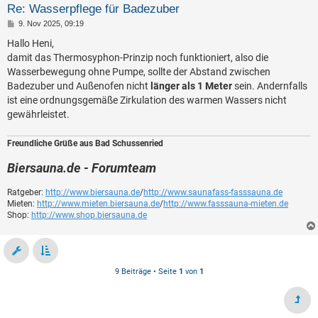
Re: Wasserpflege für Badezuber
B
9. Nov 2025, 09:19
e
i
Hallo Heni,
t
damit das Thermosyphon-Prinzip noch funktioniert, also die
r
a
Wasserbewegung ohne Pumpe, sollte der Abstand zwischen
g
Badezuber und Außenofen nicht
länger als 1 Meter
sein. Andernfalls
ist eine ordnungsgemäße Zirkulation des warmen Wassers nicht
gewährleistet.
Freundliche Grüße aus Bad Schussenried
Biersauna.de - Forumteam
Ratgeber:
http://www.biersauna.de
/
http://www.saunafass-fasssauna.de
Mieten:
http://www.mieten.biersauna.de
/
http://www.fasssauna-mieten.de
Shop:
http://www.shop.biersauna.de
9 Beiträge • Seite
1
von
1