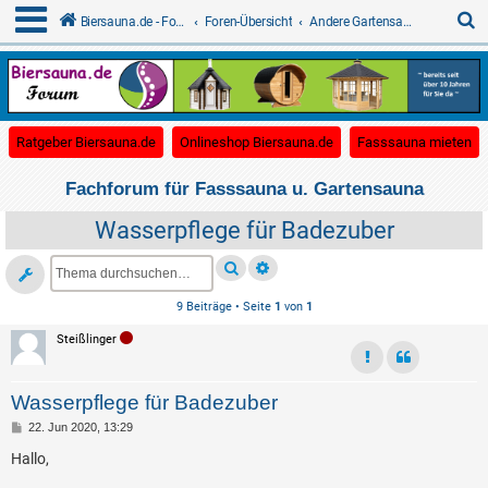
S
Biersauna.de - Forum für Gartensauna
Foren-Übersicht
Andere Gartensaunen (Saunakota, Saunahaus etc.)
u
c
(Opens a new tab)
(Opens a new tab)
(O
Ratgeber Biersauna.de
Onlineshop Biersauna.de
Fasssauna mieten
h
e
Fachforum für Fasssauna u. Gartensauna
Wasserpflege für Badezuber
9 Beiträge • Seite
1
von
1
Steißlinger
Wasserpflege für Badezuber
B
22. Jun 2020, 13:29
e
i
Hallo,
t
r