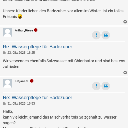
Unsere Kinder lieben den Badezuber, vor allem im Winter. Ist ein tolles
Erlebnis
Arthur_Riese
Re: Wasserpflege für Badezuber
B
23. Okt 2025, 16:25
e
i
Wir verwenden ebenfalls Salzwasser mit Chlorinator und sind bestens
t
zufrieden!
r
a
g
Tatjana S.
Re: Wasserpflege für Badezuber
B
31. Okt 2025, 18:53
e
i
Hallo,
t
kann vielleicht jemand das Mischverhältnis Salzgehalt zu Wasser
r
a
sagen?
g