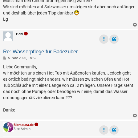
Muss man den Chlorinator regelmäßig warten?
Wir sind möchten auf Salzwasser umsteigen sind aber noch anfänger
und deshalb über jeden Tipp dankbar
Lg
Heni
Re: Wasserpflege für Badezuber
B
5. Nov 2025, 18:52
e
i
Liebe Community,
t
wir möchten uns einen Hot Tub mit Außenofen kaufen. Jedoch geht
r
a
es örtlich bedingt nicht anders, wir müssen zwischen Ofen und Hot
g
Tub Schläuche mit einer Länge von ca. 2 m legen. Unsere Frage: Geht
das noch ohne Pumpe, oder benötigen wir eine, damit das Wasser
ordnungsgemäß zirkulieren kann???
Danke
Biersauna.de
Site Admin