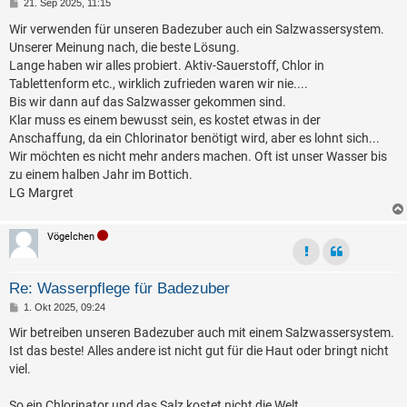
B
21. Sep 2025, 11:15
e
i
Wir verwenden für unseren Badezuber auch ein Salzwassersystem.
t
Unserer Meinung nach, die beste Lösung.
r
a
Lange haben wir alles probiert. Aktiv-Sauerstoff, Chlor in
g
Tablettenform etc., wirklich zufrieden waren wir nie....
Bis wir dann auf das Salzwasser gekommen sind.
Klar muss es einem bewusst sein, es kostet etwas in der
Anschaffung, da ein Chlorinator benötigt wird, aber es lohnt sich...
Wir möchten es nicht mehr anders machen. Oft ist unser Wasser bis
zu einem halben Jahr im Bottich.
LG Margret
Vögelchen
Re: Wasserpflege für Badezuber
B
1. Okt 2025, 09:24
e
i
Wir betreiben unseren Badezuber auch mit einem Salzwassersystem.
t
Ist das beste! Alles andere ist nicht gut für die Haut oder bringt nicht
r
a
viel.
g
So ein Chlorinator und das Salz kostet nicht die Welt.