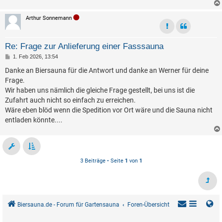
Arthur Sonnemann
Re: Frage zur Anlieferung einer Fasssauna
B
1. Feb 2026, 13:54
e
i
Danke an Biersauna für die Antwort und danke an Werner für deine
t
Frage.
r
a
Wir haben uns nämlich die gleiche Frage gestellt, bei uns ist die
g
Zufahrt auch nicht so einfach zu erreichen.
Wäre eben blöd wenn die Spedition vor Ort wäre und die Sauna nicht
entladen könnte....
3 Beiträge • Seite
1
von
1
Biersauna.de - Forum für Gartensauna
Foren-Übersicht