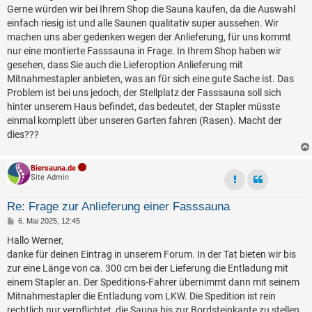
a
Gerne würden wir bei Ihrem Shop die Sauna kaufen, da die Auswahl
g
einfach riesig ist und alle Saunen qualitativ super aussehen. Wir
machen uns aber gedenken wegen der Anlieferung, für uns kommt
nur eine montierte Fasssauna in Frage. In Ihrem Shop haben wir
gesehen, dass Sie auch die Lieferoption Anlieferung mit
Mitnahmestapler anbieten, was an für sich eine gute Sache ist. Das
Problem ist bei uns jedoch, der Stellplatz der Fasssauna soll sich
hinter unserem Haus befindet, das bedeutet, der Stapler müsste
einmal komplett über unseren Garten fahren (Rasen). Macht der
dies???
Biersauna.de
Site Admin
Re: Frage zur Anlieferung einer Fasssauna
B
6. Mai 2025, 12:45
e
i
Hallo Werner,
t
danke für deinen Eintrag in unserem Forum. In der Tat bieten wir bis
r
a
zur eine Länge von ca. 300 cm bei der Lieferung die Entladung mit
g
einem Stapler an. Der Speditions-Fahrer übernimmt dann mit seinem
Mitnahmestapler die Entladung vom LKW. Die Spedition ist rein
rechtlich nur verpflichtet, die Sauna bis zur Bordsteinkante zu stellen,