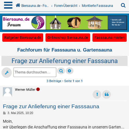
S
Biersauna.de - Forum für Gartensauna
Foren-Übersicht
Montierte Fasssauna
u
c
(Opens a new tab)
(Opens a new tab)
(O
Ratgeber Biersauna.de
Onlineshop Biersauna.de
Fasssauna mieten
h
e
Fachforum für Fasssauna u. Gartensauna
Frage zur Anlieferung einer Fasssauna
3 Beiträge • Seite
1
von
1
Werner Müller
Frage zur Anlieferung einer Fasssauna
B
3. Mai 2025, 10:20
e
i
Moin,
t
wir überlegen die Anschaffung einer Fasssauna in unserem Garten...
r