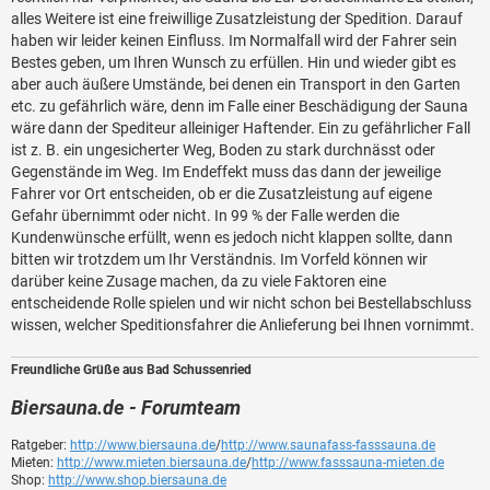
alles Weitere ist eine freiwillige Zusatzleistung der Spedition. Darauf
haben wir leider keinen Einfluss. Im Normalfall wird der Fahrer sein
Bestes geben, um Ihren Wunsch zu erfüllen. Hin und wieder gibt es
aber auch äußere Umstände, bei denen ein Transport in den Garten
etc. zu gefährlich wäre, denn im Falle einer Beschädigung der Sauna
wäre dann der Spediteur alleiniger Haftender. Ein zu gefährlicher Fall
ist z. B. ein ungesicherter Weg, Boden zu stark durchnässt oder
Gegenstände im Weg. Im Endeffekt muss das dann der jeweilige
Fahrer vor Ort entscheiden, ob er die Zusatzleistung auf eigene
Gefahr übernimmt oder nicht. In 99 % der Falle werden die
Kundenwünsche erfüllt, wenn es jedoch nicht klappen sollte, dann
bitten wir trotzdem um Ihr Verständnis. Im Vorfeld können wir
darüber keine Zusage machen, da zu viele Faktoren eine
entscheidende Rolle spielen und wir nicht schon bei Bestellabschluss
wissen, welcher Speditionsfahrer die Anlieferung bei Ihnen vornimmt.
Freundliche Grüße aus Bad Schussenried
Biersauna.de - Forumteam
Ratgeber:
http://www.biersauna.de
/
http://www.saunafass-fasssauna.de
Mieten:
http://www.mieten.biersauna.de
/
http://www.fasssauna-mieten.de
Shop:
http://www.shop.biersauna.de