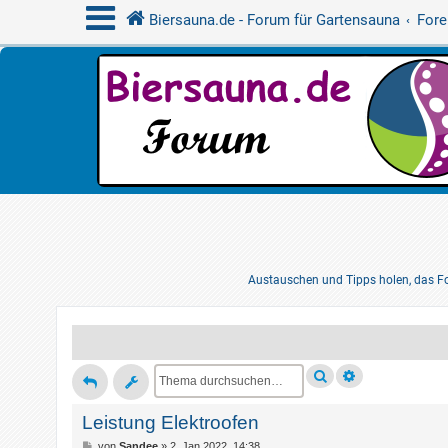
Biersauna.de - Forum für Gartensauna
Fore
Austauschen und Tipps holen, das Fo
Leistung Elektroofen
B
von
Sandee
»
2. Jan 2022, 14:38