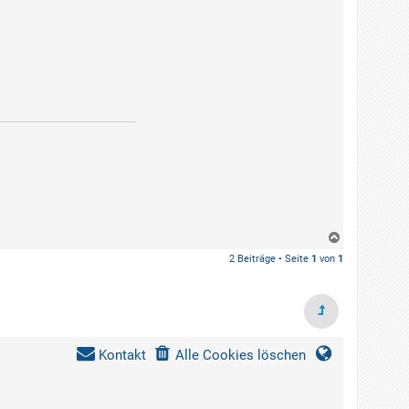
N
a
2 Beiträge • Seite
1
von
1
c
h
o
b
e
n
Kontakt
Alle Cookies löschen