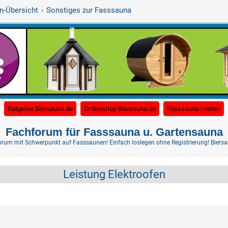
n-Übersicht
Sonstiges zur Fasssauna
(Opens a new tab)
(Opens a new tab)
(O
Ratgeber Biersauna.de
Onlineshop Biersauna.de
Fasssauna mieten
Fachforum für Fasssauna u. Gartensauna
rum mit Schwerpunkt auf Fasssaunen! Einfach loslegen ohne Registrierung! Biersaun
Leistung Elektroofen