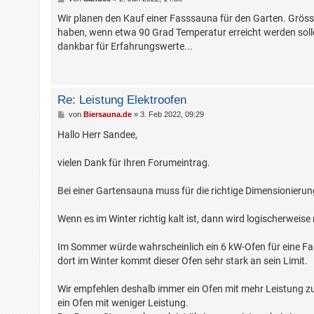
e
i
Wir planen den Kauf einer Fasssauna für den Garten. Gröss
t
haben, wenn etwa 90 Grad Temperatur erreicht werden solle
r
a
dankbar für Erfahrungswerte...
g
Re: Leistung Elektroofen
B
von
Biersauna.de
»
3. Feb 2022, 09:29
e
i
Hallo Herr Sandee,
t
r
a
vielen Dank für Ihren Forumeintrag.
g
Bei einer Gartensauna muss für die richtige Dimensionieru
Wenn es im Winter richtig kalt ist, dann wird logischerweis
Im Sommer würde wahrscheinlich ein 6 kW-Ofen für eine F
dort im Winter kommt dieser Ofen sehr stark an sein Limit.
Wir empfehlen deshalb immer ein Ofen mit mehr Leistung zu
ein Ofen mit weniger Leistung.