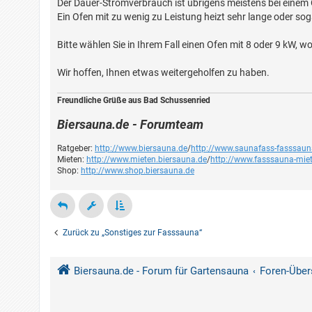
Der Dauer-Stromverbrauch ist übrigens meistens bei einem 
Ein Ofen mit zu wenig zu Leistung heizt sehr lange oder so
Bitte wählen Sie in Ihrem Fall einen Ofen mit 8 oder 9 kW, 
Wir hoffen, Ihnen etwas weitergeholfen zu haben.
Freundliche Grüße aus Bad Schussenried
Biersauna.de - Forumteam
Ratgeber:
http://www.biersauna.de
/
http://www.saunafass-fasssaun
Mieten:
http://www.mieten.biersauna.de
/
http://www.fasssauna-mie
Shop:
http://www.shop.biersauna.de
Zurück zu „Sonstiges zur Fasssauna“
Biersauna.de - Forum für Gartensauna
Foren-Über