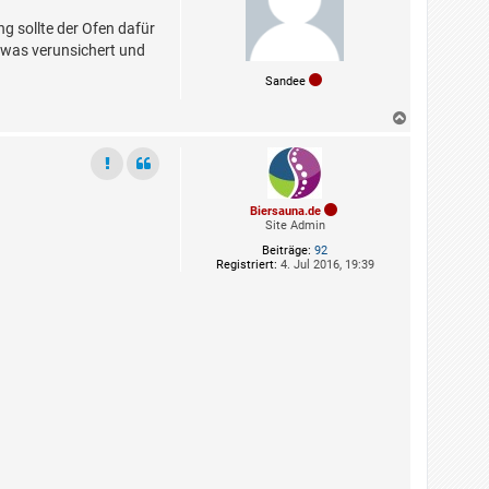
g sollte der Ofen dafür
etwas verunsichert und
Sandee
N
a
c
h
o
b
e
Biersauna.de
n
Site Admin
Beiträge:
92
Registriert:
4. Jul 2016, 19:39